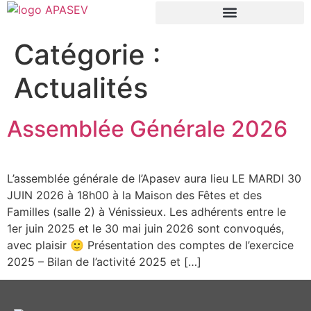
Structures enfance jeunesse et groupes
Séjours vacances enfance jeunesse
Le Camping Familial Les Mûriers
Tarifs / Aides financières
Liens de nos partenaires
Catégorie :
Actualités
Assemblée Générale 2026
L’assemblée générale de l’Apasev aura lieu LE MARDI 30
JUIN 2026 à 18h00 à la Maison des Fêtes et des
Familles (salle 2) à Vénissieux. Les adhérents entre le
1er juin 2025 et le 30 mai juin 2026 sont convoqués,
avec plaisir 🙂 Présentation des comptes de l’exercice
2025 – Bilan de l’activité 2025 et […]